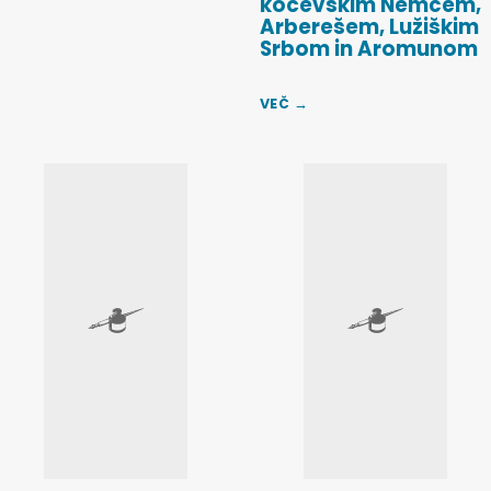
kočevskim Nemcem,
Arberešem, Lužiškim
Srbom in Aromunom
VEČ →