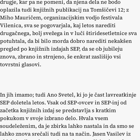
drugje, kar pa ne pomeni, da njena dela ne bodo
oplazila tudi knjižnih publikacij na Tomšičevi 12; z
Miho Mauričem, organizacijskim vodjo festivala
Vilenica, sva se pogovarjala, kaj letos narediti
drugačnega, bolj svežega in v luči štiridesetletnice sva
potuhtala, da bi bilo morda dobro narediti nekakšen
pregled po knjižnih izdajah SEP, da se ob jubileju
znova, zbrano in strnjeno, še enkrat zaslišijo vsi
tovrstni glasovi.
In jih imamo; tudi Ano Svetel, ki jo je čast lavreatkinje
SEP doletela letos. Vsak od SEP-ovcev in SEP-inj od
začetka knjižnih izdaj se predstavlja s kratkim
pokukom v svoje izbrano delo. Hvala vsem
soudeleženim, da je zbirka lahko nastala in da smo se
lahko znova srečali tudi na ta način. Jasen Vasilev iz