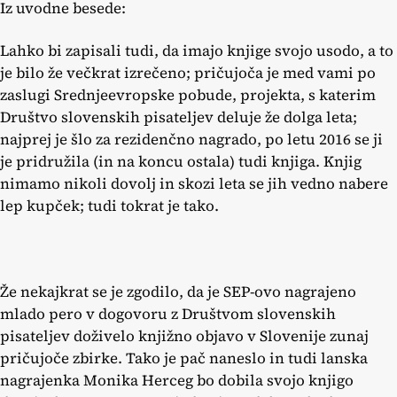
Iz uvodne besede:
Lahko bi zapisali tudi, da imajo knjige svojo usodo, a to
je bilo že večkrat izrečeno; pričujoča je med vami po
zaslugi Srednjeevropske pobude, projekta, s katerim
Društvo slovenskih pisateljev deluje že dolga leta;
najprej je šlo za rezidenčno nagrado, po letu 2016 se ji
je pridružila (in na koncu ostala) tudi knjiga. Knjig
nimamo nikoli dovolj in skozi leta se jih vedno nabere
lep kupček; tudi tokrat je tako.
Že nekajkrat se je zgodilo, da je SEP-ovo nagrajeno
mlado pero v dogovoru z Društvom slovenskih
pisateljev doživelo knjižno objavo v Slovenije zunaj
pričujoče zbirke. Tako je pač naneslo in tudi lanska
nagrajenka Monika Herceg bo dobila svojo knjigo