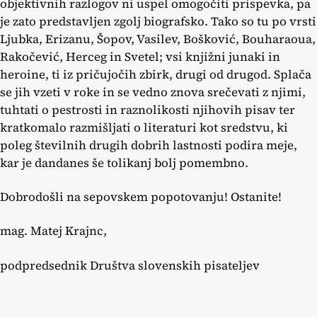
objektivnih razlogov ni uspel omogočiti prispevka, pa
je zato predstavljen zgolj biografsko. Tako so tu po vrsti
Ljubka, Erizanu, Šopov, Vasilev, Bošković, Bouharaoua,
Rakočević, Herceg in Svetel; vsi knjižni junaki in
heroine, ti iz pričujočih zbirk, drugi od drugod. Splača
se jih vzeti v roke in se vedno znova srečevati z njimi,
tuhtati o pestrosti in raznolikosti njihovih pisav ter
kratkomalo razmišljati o literaturi kot sredstvu, ki
poleg številnih drugih dobrih lastnosti podira meje,
kar je dandanes še tolikanj bolj pomembno.
Dobrodošli na sepovskem popotovanju! Ostanite!
mag. Matej Krajnc,
podpredsednik Društva slovenskih pisateljev