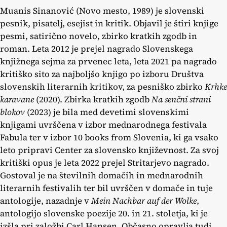
Muanis Sinanović (Novo mesto, 1989) je slovenski
pesnik, pisatelj, esejist in kritik. Objavil je štiri knjige
pesmi, satirično novelo, zbirko kratkih zgodb in
roman. Leta 2012 je prejel nagrado Slovenskega
knjižnega sejma za prvenec leta, leta 2021 pa nagrado
kritiško sito za najboljšo knjigo po izboru Društva
slovenskih literarnih kritikov, za pesniško zbirko
Krhke
karavane
(2020). Zbirka kratkih zgodb
Na senčni strani
blokov
(2023) je bila med devetimi slovenskimi
knjigami uvrščena v izbor mednarodnega festivala
Fabula ter v izbor 10 books from Slovenia, ki ga vsako
leto pripravi Center za slovensko književnost. Za svoj
kritiški opus je leta 2022 prejel Stritarjevo nagrado.
Gostoval je na številnih domačih in mednarodnih
literarnih festivalih ter bil uvrščen v domače in tuje
antologije, nazadnje v
Mein Nachbar auf der Wolke
,
antologijo slovenske poezije 20. in 21. stoletja, ki je
izšla pri založbi Carl Hansen. Občasno opravlja tudi